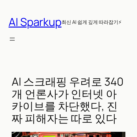
콘
텐
AI Sparkup
츠
최신 AI 쉽게 깊게 따라잡기⚡
로
바
로
가
기
AI 스크래핑 우려로 340
개 언론사가 인터넷 아
카이브를 차단했다, 진
짜 피해자는 따로 있다