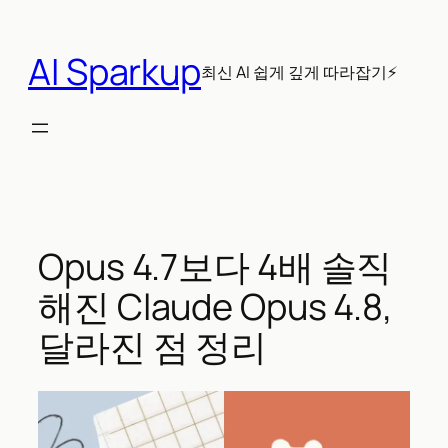
콘
텐
AI Sparkup
츠
최신 AI 쉽게 깊게 따라잡기⚡
로
바
로
가
기
Opus 4.7보다 4배 솔직
해진 Claude Opus 4.8,
달라진 점 정리