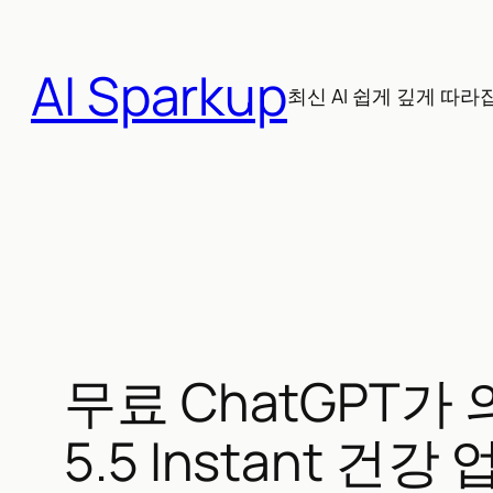
콘
텐
AI Sparkup
츠
최신 AI 쉽게 깊게 따라
로
바
로
가
기
무료 ChatGPT가
5.5 Instant 건