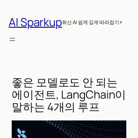
콘
텐
AI Sparkup
츠
최신 AI 쉽게 깊게 따라잡기⚡
로
바
로
가
기
좋은 모델로도 안 되는
에이전트, LangChain이
말하는 4개의 루프