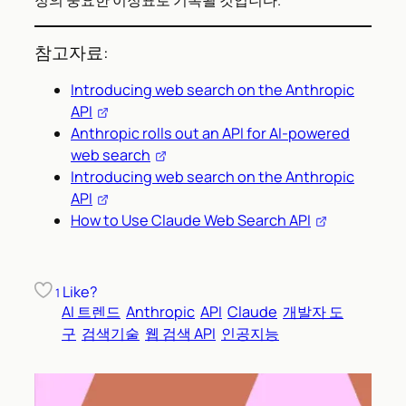
참고자료:
Introducing web search on the Anthropic
API
Anthropic rolls out an API for AI-powered
web search
Introducing web search on the Anthropic
API
How to Use Claude Web Search API
Like?
1
AI 트렌드
Anthropic
API
Claude
개발자 도
구
검색기술
웹 검색 API
인공지능