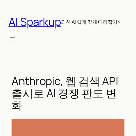
콘
텐
AI Sparkup
츠
최신 AI 쉽게 깊게 따라잡기⚡
로
바
로
가
기
Anthropic, 웹 검색 API
출시로 AI 경쟁 판도 변
화