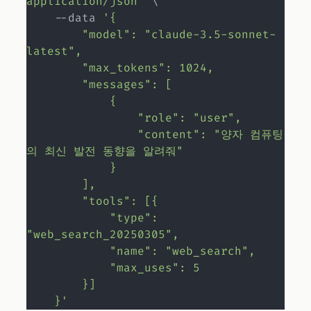
application/json"
\
    --data 
'{

        "model": "claude-3.5-sonnet-
latest",

        "max_tokens": 1024,

        "messages": [

            {

                "role": "user",

                "content": "양자 컴퓨팅
의 최신 발전 동향을 알려줘"

            }

        ],

        "tools": [{

            "type": 
"web_search_20250305",

            "name": "web_search",

            "max_uses": 5

        }]

    }'