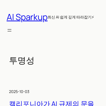
콘
텐
AI Sparkup
츠
최신 AI 쉽게 깊게 따라잡기⚡
로
바
로
가
기
투명성
2025-10-03
캘리포니아가 AI 규제의 문을