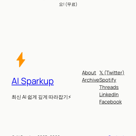
요! (무료)
About
𝕏 (Twitter)
AI Sparkup
Archive
Spotify
Threads
LinkedIn
최신 AI 쉽게 깊게 따라잡기⚡
Facebook