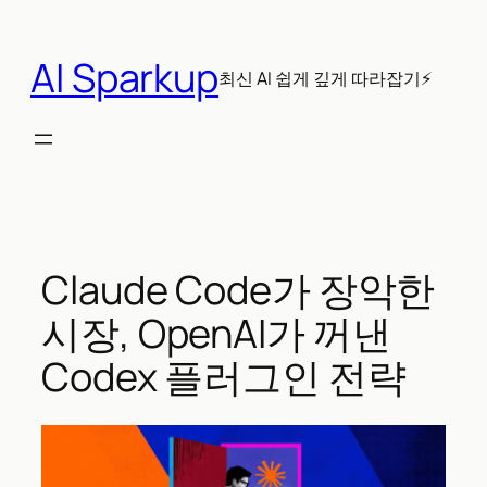
콘
텐
AI Sparkup
츠
최신 AI 쉽게 깊게 따라잡기⚡
로
바
로
가
기
Claude Code가 장악한
시장, OpenAI가 꺼낸
Codex 플러그인 전략