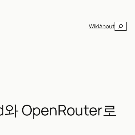
검
Wiki
About
색
와 OpenRouter로