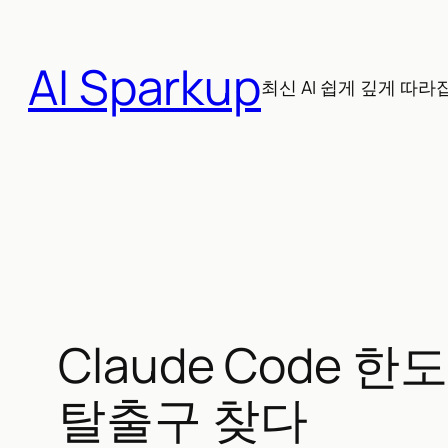
콘
텐
AI Sparkup
츠
최신 AI 쉽게 깊게 따라
로
바
로
가
기
Claude Code 한
탈출구 찾다