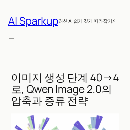
콘
텐
AI Sparkup
츠
최신 AI 쉽게 깊게 따라잡기⚡
로
바
로
가
기
이미지 생성 단계 40→4
로, Qwen Image 2.0의
압축과 증류 전략