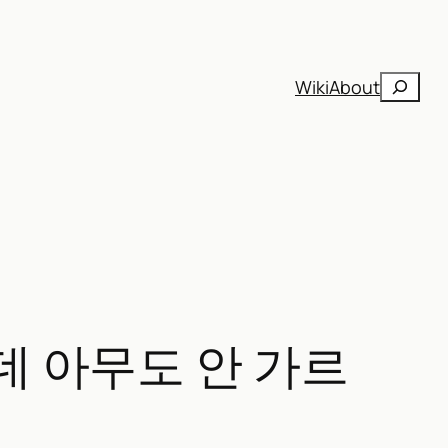
검
Wiki
About
색
데 아무도 안 가르