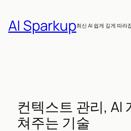
콘
텐
AI Sparkup
츠
최신 AI 쉽게 깊게 따라
로
바
로
가
기
컨텍스트 관리, A
쳐주는 기술