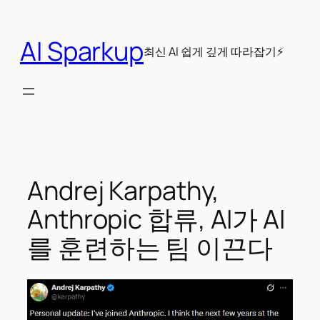
콘
텐
AI Sparkup
츠
최신 AI 쉽게 깊게 따라잡기⚡
로
바
로
가
기
Andrej Karpathy,
Anthropic 합류, AI가 AI
를 훈련하는 팀 이끈다