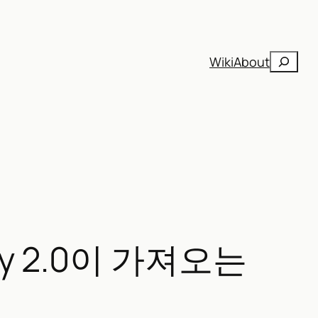
검
Wiki
About
색
vity 2.0이 가져오는