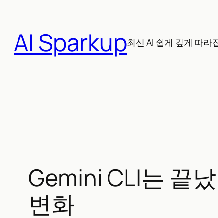
콘
텐
AI Sparkup
츠
최신 AI 쉽게 깊게 따라
로
바
로
가
기
Gemini CLI는 끝났
변화