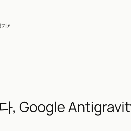
잡기⚡
다, Google Antigra