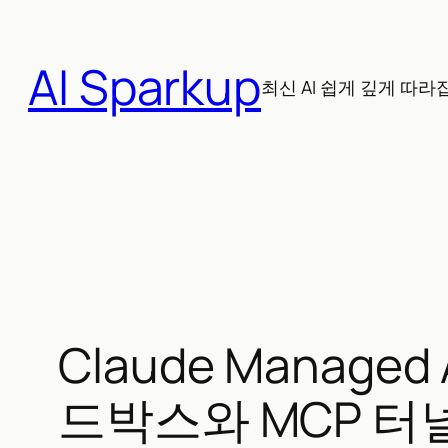
콘
텐
AI Sparkup
츠
최신 AI 쉽게 깊게 따라
로
바
로
가
기
Claude Manage
드박스와 MCP 터