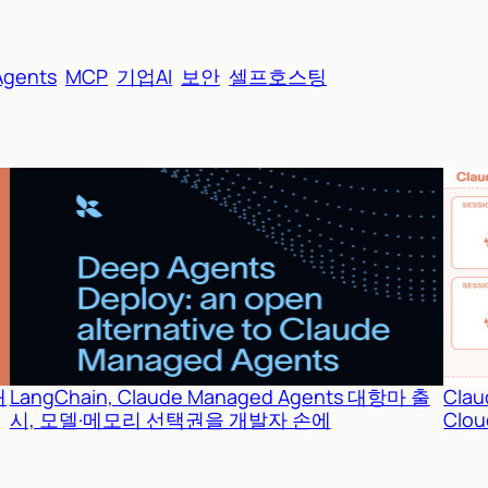
Agents
MCP
기업AI
보안
셀프호스팅
새
LangChain, Claude Managed Agents 대항마 출
Cla
시, 모델·메모리 선택권을 개발자 손에
Clo