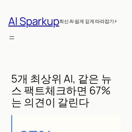
콘
텐
AI Sparkup
츠
최신 AI 쉽게 깊게 따라잡기⚡
로
바
로
가
기
5개 최상위 AI, 같은 뉴
스 팩트체크하면 67%
는 의견이 갈린다