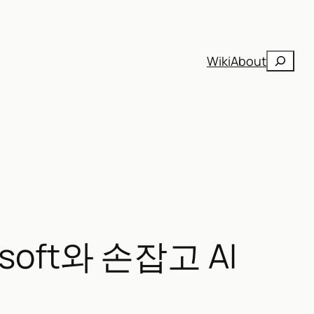
검
Wiki
About
색
osoft와 손잡고 AI