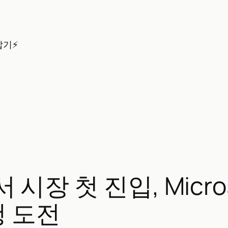
잡기⚡
세서 시장 첫 진입, Micr
행 도전