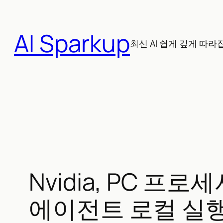
콘
텐
AI Sparkup
츠
최신 AI 쉽게 깊게 따라
로
바
로
가
기
Nvidia, PC 프로
에이전트 로컬 실