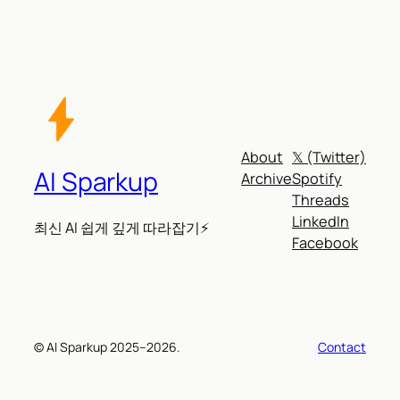
About
𝕏 (Twitter)
AI Sparkup
Archive
Spotify
Threads
LinkedIn
최신 AI 쉽게 깊게 따라잡기⚡
Facebook
© AI Sparkup 2025–2026.
Contact