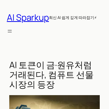
콘
텐
AI Sparkup
츠
최신 AI 쉽게 깊게 따라잡기⚡
로
바
로
가
기
AI 토큰이 금·원유처럼
거래된다, 컴퓨트 선물
시장의 등장