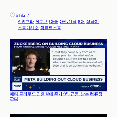
Like?
0
AI인프라
AI토큰
CME
GPU선물
ICE
상하이
선물거래소
컴퓨트선물
메타 클라우드 진출설에 주가 9% 급등, 남는 컴퓨팅
판다