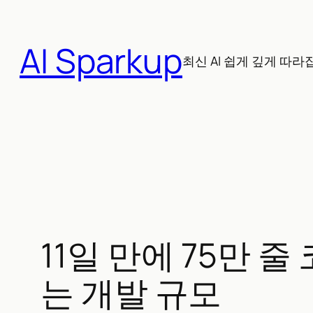
콘
텐
AI Sparkup
츠
최신 AI 쉽게 깊게 따라
로
바
로
가
기
11일 만에 75만 줄
는 개발 규모