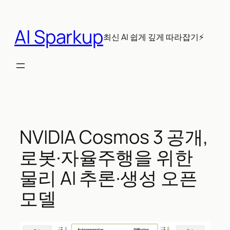
콘
텐
AI Sparkup
츠
최신 AI 쉽게 깊게 따라잡기⚡
로
바
로
가
기
NVIDIA Cosmos 3 공개,
로봇·자율주행을 위한
물리 AI 추론·생성 오픈
모델