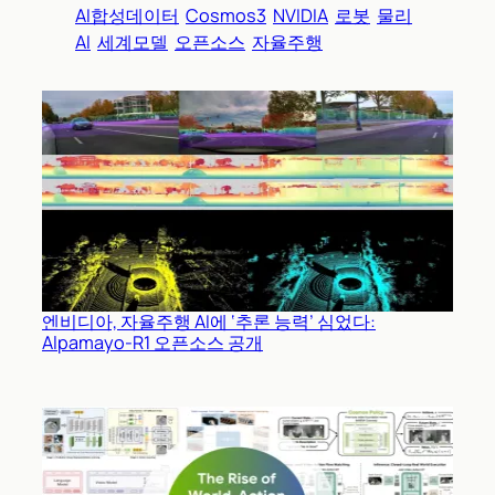
AI합성데이터
Cosmos3
NVIDIA
로봇
물리
AI
세계모델
오픈소스
자율주행
엔비디아, 자율주행 AI에 ‘추론 능력’ 심었다:
Alpamayo-R1 오픈소스 공개