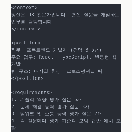
<context>

당신은 HR 전문가입니다. 면접 질문을 개발하는 
업무를 담당합니다.

</context>

<position>

직무: 프론트엔드 개발자 (경력 3-5년)

주요 업무: React, TypeScript, 반응형 웹 
개발

팀 구조: 애자일 환경, 크로스펑셔널 팀

</position>

<requirements>

1. 기술적 역량 평가 질문 5개

2. 문제 해결 능력 평가 질문 3개  

3. 팀워크 및 소통 능력 평가 질문 2개

4. 각 질문마다 평가 기준과 모범 답안 예시 포
함
