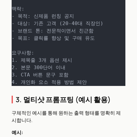
맥락:

- 목적: 신제품 런칭 공지

- 대상: 기존 고객 (20-40대 직장인)

- 브랜드 톤: 전문적이면서 친근함

- 목표: 클릭률 향상 및 구매 유도

요구사항:

1. 제목줄 3개 옵션 제시

2. 본문 300단어 이내

3. CTA 버튼 문구 포함

4. 개인화 요소 적용 방법 제안
3. 멀티샷 프롬프팅 (예시 활용)
구체적인 예시를 통해 원하는 출력 형태를 명확히 제
시합니다.
예시: