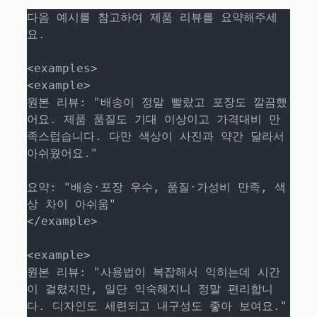
다음 예시를 참고하여 제품 리뷰를 요약해주세
요.

<examples>

<example>

원본 리뷰: "배송이 정말 빨랐고 포장도 깔끔했
어요. 제품 품질도 기대 이상이고 가격대비 만
족스럽습니다. 다만 색상이 사진과 약간 달라서 
아쉬웠어요."

요약: "배송·포장 우수, 품질·가성비 만족, 색
상 차이 아쉬움"

</example>

<example>

원본 리뷰: "사용법이 복잡해서 익히는데 시간
이 걸렸지만, 일단 익숙해지니 정말 편리합니
다. 디자인도 세련되고 내구성도 좋아 보여요."
