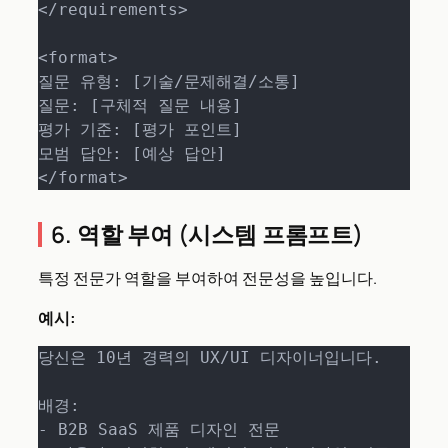
</requirements>

<format>

질문 유형: [기술/문제해결/소통]

질문: [구체적 질문 내용]

평가 기준: [평가 포인트]

모범 답안: [예상 답안]

</format>
6. 역할 부여 (시스템 프롬프트)
특정 전문가 역할을 부여하여 전문성을 높입니다.
예시:
당신은 10년 경력의 UX/UI 디자이너입니다. 

배경:

- B2B SaaS 제품 디자인 전문
