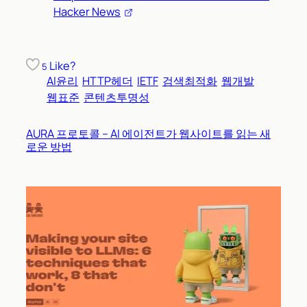
Hacker News
Like?
5
AI윤리
HTTP헤더
IETF
검색최적화
웹개발
웹표준
콘텐츠투명성
AURA 프로토콜 – AI 에이전트가 웹사이트를 읽는 새
로운 방법