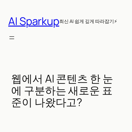
콘
텐
AI Sparkup
츠
최신 AI 쉽게 깊게 따라잡기⚡
로
바
로
가
기
웹에서 AI 콘텐츠 한 눈
에 구분하는 새로운 표
준이 나왔다고?