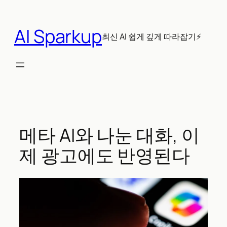
콘
텐
AI Sparkup
츠
최신 AI 쉽게 깊게 따라잡기⚡
로
바
로
가
기
메타 AI와 나눈 대화, 이
제 광고에도 반영된다