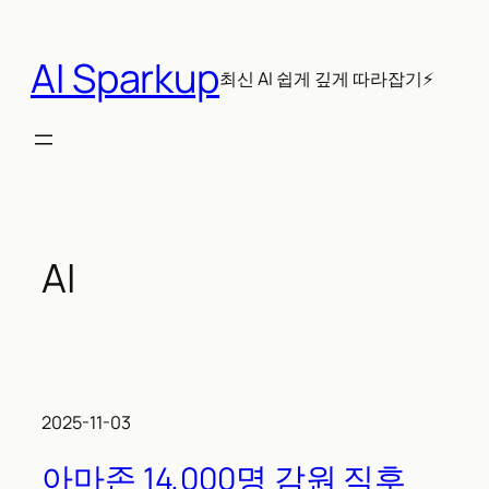
콘
텐
AI Sparkup
츠
최신 AI 쉽게 깊게 따라잡기⚡
로
바
로
가
기
AI
2025-11-03
아마존 14,000명 감원 직후