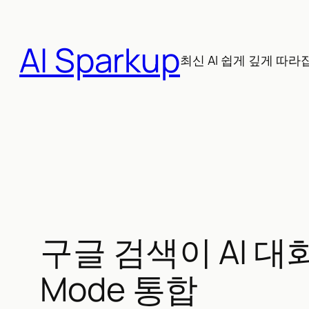
콘
텐
AI Sparkup
츠
최신 AI 쉽게 깊게 따라
로
바
로
가
기
구글 검색이 AI 대화
Mode 통합