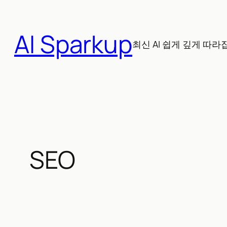
콘
텐
AI Sparkup
츠
최신 AI 쉽게 깊게 따라
로
바
로
가
기
SEO