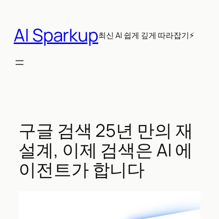
콘
텐
AI Sparkup
츠
최신 AI 쉽게 깊게 따라잡기⚡
로
바
로
가
기
구글 검색 25년 만의 재
설계, 이제 검색은 AI 에
이전트가 합니다