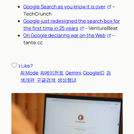
Google Search as you know it is over
–
TechCrunch
Google just redesigned the search box for
the first time in 25 years
– VentureBeat
On Google declaring war on the Web
–
tante.cc
Like?
3
AI Mode
AI에이전트
Gemini
GoogleIO
검
색개편
구글검색
생성형UI