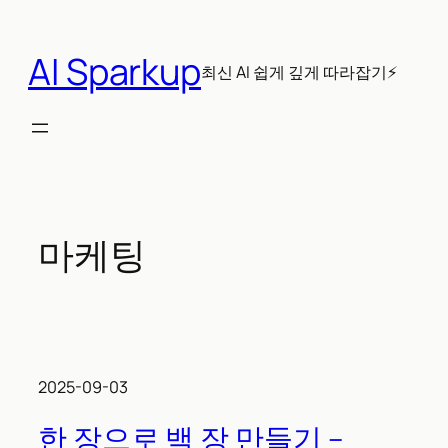
콘
텐
AI Sparkup
츠
최신 AI 쉽게 깊게 따라잡기⚡
로
바
로
가
기
마케팅
2025-09-03
한 장으로 백 장 만들기 –