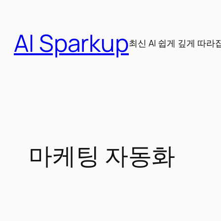
콘
텐
AI Sparkup
츠
최신 AI 쉽게 깊게 따라
로
바
로
가
기
마케팅 자동화