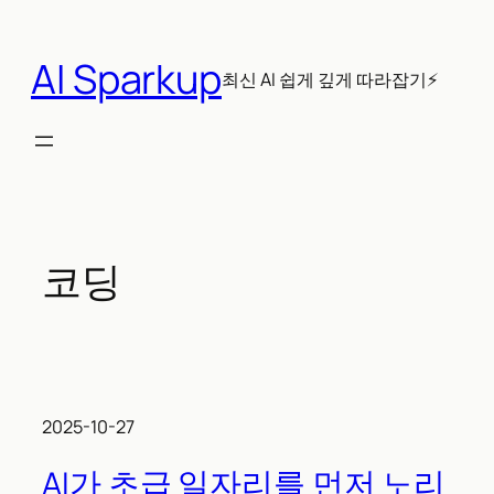
콘
텐
AI Sparkup
츠
최신 AI 쉽게 깊게 따라잡기⚡
로
바
로
가
기
코딩
2025-10-27
AI가 초급 일자리를 먼저 노리