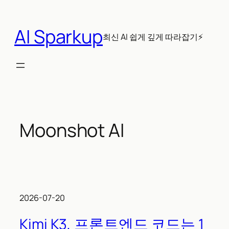
콘
텐
AI Sparkup
츠
최신 AI 쉽게 깊게 따라잡기⚡
로
바
로
가
기
Moonshot AI
2026-07-20
Kimi K3, 프론트엔드 코드는 1