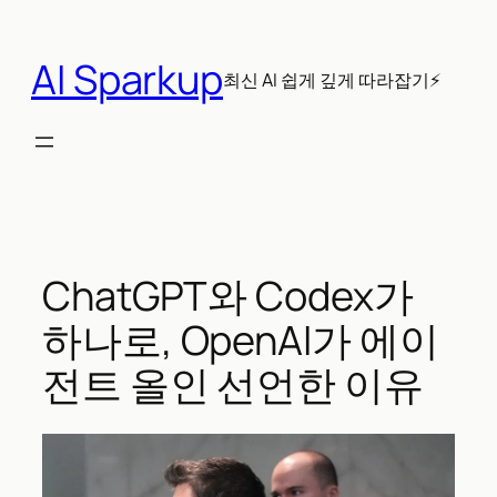
콘
텐
AI Sparkup
츠
최신 AI 쉽게 깊게 따라잡기⚡
로
바
로
가
기
ChatGPT와 Codex가
하나로, OpenAI가 에이
전트 올인 선언한 이유