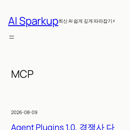
콘
텐
AI Sparkup
츠
최신 AI 쉽게 깊게 따라잡기⚡
로
바
로
가
기
MCP
2026-08-09
Agent Plugins 1.0, 경쟁사 다