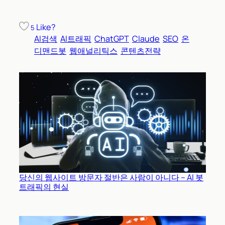
Like?
5
AI검색
AI트래픽
ChatGPT
Claude
SEO
온
디맨드봇
웹애널리틱스
콘텐츠전략
당신의 웹사이트 방문자 절반은 사람이 아니다 – AI 봇
트래픽의 현실