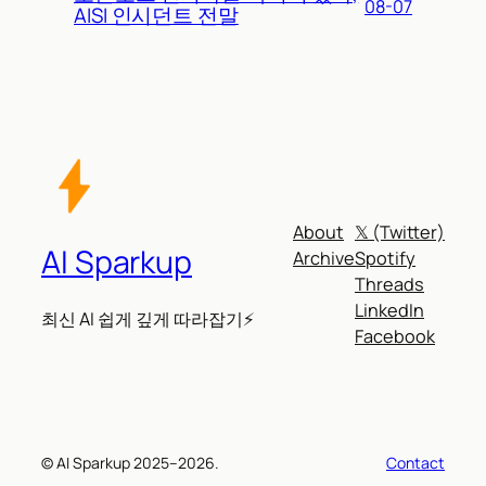
08-07
AISI 인시던트 전말
About
𝕏 (Twitter)
AI Sparkup
Archive
Spotify
Threads
LinkedIn
최신 AI 쉽게 깊게 따라잡기⚡
Facebook
© AI Sparkup 2025–2026.
Contact