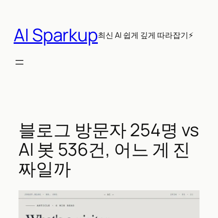
콘
텐
AI Sparkup
츠
최신 AI 쉽게 깊게 따라잡기⚡
로
바
로
가
기
블로그 방문자 254명 vs
AI 봇 536건, 어느 게 진
짜일까