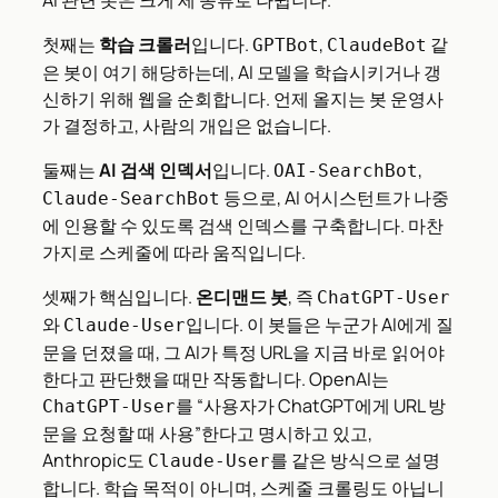
첫째는
학습 크롤러
입니다.
,
같
GPTBot
ClaudeBot
은 봇이 여기 해당하는데, AI 모델을 학습시키거나 갱
신하기 위해 웹을 순회합니다. 언제 올지는 봇 운영사
가 결정하고, 사람의 개입은 없습니다.
둘째는
AI 검색 인덱서
입니다.
,
OAI-SearchBot
등으로, AI 어시스턴트가 나중
Claude-SearchBot
에 인용할 수 있도록 검색 인덱스를 구축합니다. 마찬
가지로 스케줄에 따라 움직입니다.
셋째가 핵심입니다.
온디맨드 봇
, 즉
ChatGPT-User
와
입니다. 이 봇들은 누군가 AI에게 질
Claude-User
문을 던졌을 때, 그 AI가 특정 URL을 지금 바로 읽어야
한다고 판단했을 때만 작동합니다. OpenAI는
를 “사용자가 ChatGPT에게 URL 방
ChatGPT-User
문을 요청할 때 사용”한다고 명시하고 있고,
Anthropic도
를 같은 방식으로 설명
Claude-User
합니다. 학습 목적이 아니며, 스케줄 크롤링도 아닙니