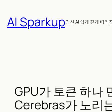
콘
텐
AI Sparkup
츠
최신 AI 쉽게 깊게 따라
로
바
로
가
기
GPU가 토큰 하나 
Cerebras가 노리