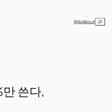
검
Wiki
About
색
%만 쓴다,