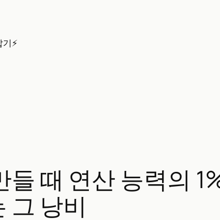
잡기⚡
만들 때 연산 능력의 1
는 그 낭비