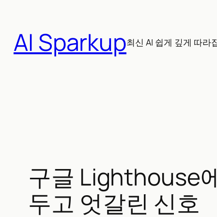
콘
텐
AI Sparkup
츠
최신 AI 쉽게 깊게 따라
로
바
로
가
기
구글 Lighthouse
두고 엇갈린 신호