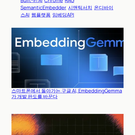
Built-in AI
Chrome
RAG
SemanticEmbedder
시맨틱서치
온디바이
스AI
웹플랫폼
임베딩API
스마트폰에서 돌아가는 구글 AI, EmbeddingGemma
가 개발 판도를 바꾼다