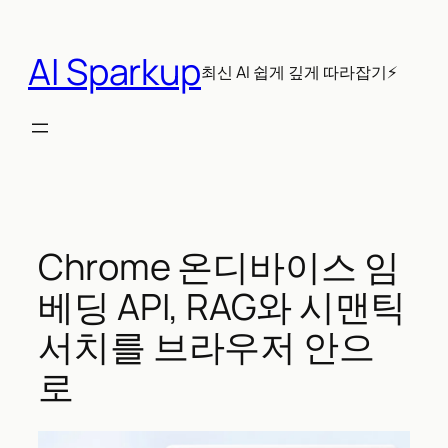
콘
텐
AI Sparkup
츠
최신 AI 쉽게 깊게 따라잡기⚡
로
바
로
가
기
Chrome 온디바이스 임
베딩 API, RAG와 시맨틱
서치를 브라우저 안으
로