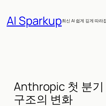
콘
텐
AI Sparkup
츠
최신 AI 쉽게 깊게 따라
로
바
로
가
기
Anthropic 첫
구조의 변화