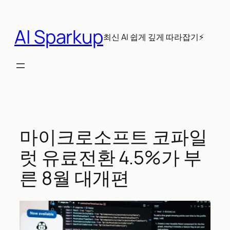
콘
텐
AI Sparkup
츠
최신 AI 쉽게 깊게 따라잡기⚡
로
바
로
가
기
마이크로소프트 코파일
럿 유료전환 4.5%가 부
른 8월 대개편