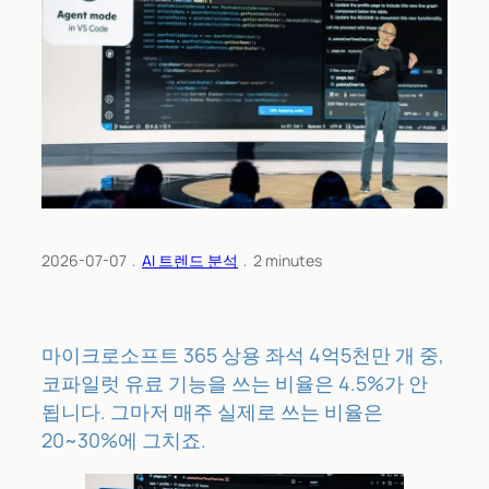
2026-07-07
﹒
AI 트렌드 분석
﹒
2
minutes
마이크로소프트 365 상용 좌석 4억5천만 개 중,
코파일럿 유료 기능을 쓰는 비율은 4.5%가 안
됩니다. 그마저 매주 실제로 쓰는 비율은
20~30%에 그치죠.