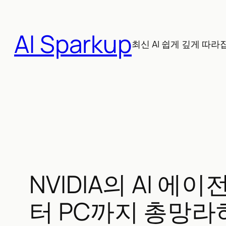
콘
텐
AI Sparkup
츠
최신 AI 쉽게 깊게 따라
로
바
로
가
기
NVIDIA의 AI 에이
터 PC까지 총망라