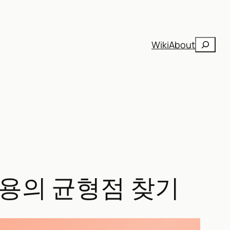
검
Wiki
About
색
비용의 균형점 찾기