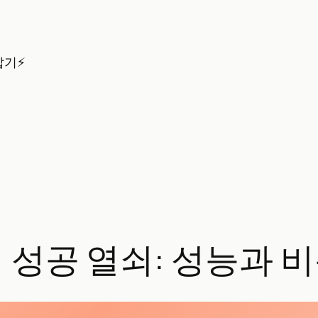
잡기⚡
의 성공 열쇠: 성능과 