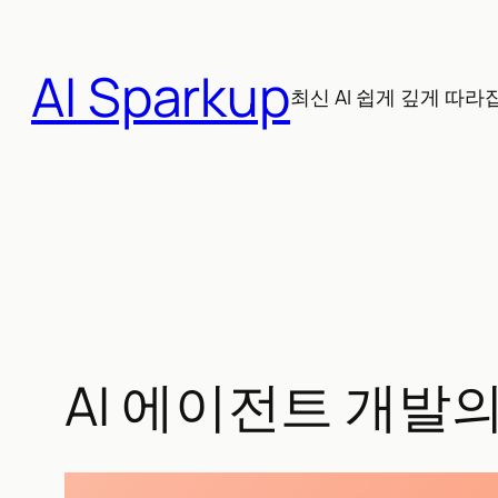
콘
텐
AI Sparkup
츠
최신 AI 쉽게 깊게 따라
로
바
로
가
기
AI 에이전트 개발