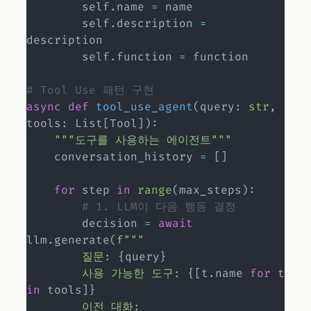
        self
.
name 
=
 name

        self
.
description 
=
description

        self
.
function 
=
 function

# Tool Use 패턴 구현
async
def
tool_use_agent
(
query
:
str
,
tools
:
 List
[
Tool
]
)
:
"""도구를 사용하는 에이전트"""
    conversation_history 
=
[
]
for
 step 
in
range
(
max_steps
)
:
# 1. LLM이 다음 행동 결정
        decision 
=
await
llm
.
generate
(
f"""

        질문: 
{
query
}
        사용 가능한 도구: 
{
[
t
.
name 
for
 t 
in
 tools
]
}
        이전 대화: 