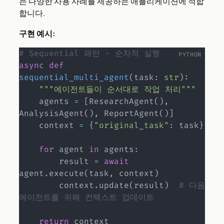
는 다양한 사용 사례를 제공하는 애플리케이션에 적합
합니다.
구현 예시:
# Sequential 패턴 - 순차적 실행
async
def
sequential_multi_agent
(
task
:
str
)
:
"""에이전트들이 순서대로 작업 처리"""
    agents 
=
[
ResearchAgent
(
)
,
AnalysisAgent
(
)
,
 ReportAgent
(
)
]
    context 
=
{
"original_task"
:
 task
}
for
 agent 
in
 agents
:
        result 
=
await
agent
.
execute
(
task
,
 context
)
        context
.
update
(
result
)
# 다음 
에이전트를 위해 컨텍스트 업데이트
return
 context
