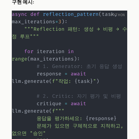
구현 예시:
async
def
reflection_pattern
(
task
,
max_iterations
=
3
)
:
"""Reflection 패턴: 생성 → 비평 → 수
정 루프"""
for
 iteration 
in
range
(
max_iterations
)
:
# 1. Generator: 초기 응답 생성
        response 
=
await
llm
.
generate
(
f"작업: 
{
task
}
"
)
# 2. Critic: 자기 평가 및 비평
        critique 
=
await
llm
.
generate
(
f"""

        응답을 평가하세요: 
{
response
}
        문제가 있으면 구체적으로 지적하고, 
없으면 "승인"
