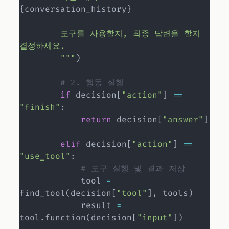
{
conversation_history
}
        도구를 사용할지, 최종 답변을 할지 
결정하세요.

        """
)
# 2. 행동 실행
if
 decision
[
"action"
]
==
"finish"
:
return
 decision
[
"answer"
]
elif
 decision
[
"action"
]
==
"use_tool"
:
# 도구 실행 및 결과 저장
            tool 
=
find_tool
(
decision
[
"tool"
]
,
 tools
)
            result 
=
tool
.
function
(
decision
[
"input"
]
)