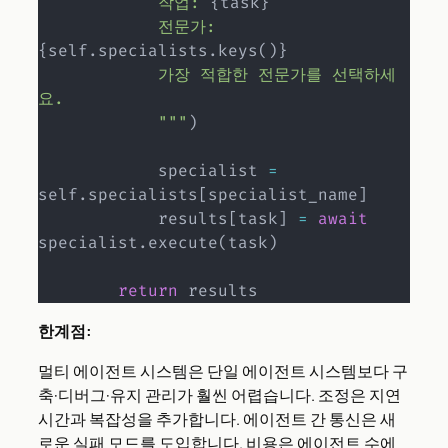
            작업: 
{
task
}
            전문가: 
{
self
.
specialists
.
keys
(
)
}
            가장 적합한 전문가를 선택하세
요.

            """
)
            specialist 
=
self
.
specialists
[
specialist_name
]
            results
[
task
]
=
await
specialist
.
execute
(
task
)
return
 results
한계점:
멀티 에이전트 시스템은 단일 에이전트 시스템보다 구
축·디버그·유지 관리가 훨씬 어렵습니다. 조정은 지연
시간과 복잡성을 추가합니다. 에이전트 간 통신은 새
로운 실패 모드를 도입합니다. 비용은 에이전트 수에