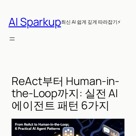
콘
텐
AI Sparkup
츠
최신 AI 쉽게 깊게 따라잡기⚡
로
바
로
가
기
ReAct부터 Human-in-
the-Loop까지: 실전 AI
에이전트 패턴 6가지