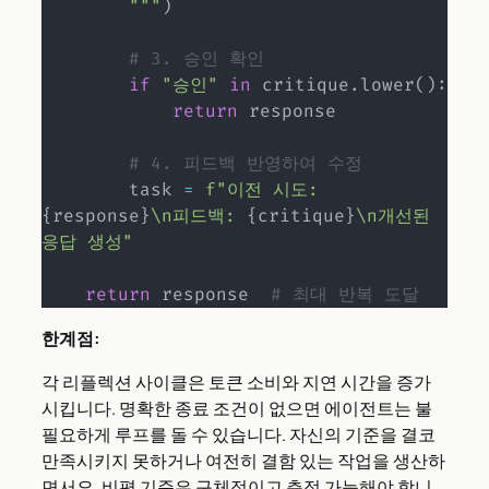
        """
)
# 3. 승인 확인
if
"승인"
in
 critique
.
lower
(
)
:
return
 response

# 4. 피드백 반영하여 수정
        task 
=
f"이전 시도: 
{
response
}
\n피드백: 
{
critique
}
\n개선된 
응답 생성"
return
 response  
# 최대 반복 도달
한계점:
각 리플렉션 사이클은 토큰 소비와 지연 시간을 증가
시킵니다. 명확한 종료 조건이 없으면 에이전트는 불
필요하게 루프를 돌 수 있습니다. 자신의 기준을 결코
만족시키지 못하거나 여전히 결함 있는 작업을 생산하
면서요. 비평 기준은 구체적이고 측정 가능해야 합니