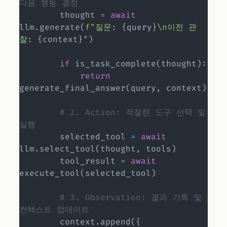
다음 행동 결정
        thought 
=
await
llm
.
generate
(
f"질문: 
{
query
}
\n이전 관
찰: 
{
context
}
"
)
if
 is_task_complete
(
thought
)
:
return
generate_final_answer
(
query
,
 context
)
# 2. Action: 적절한 도구 선택 및 
실행
        selected_tool 
=
await
llm
.
select_tool
(
thought
,
 tools
)
        tool_result 
=
await
execute_tool
(
selected_tool
)
# 3. Observation: 결과 기록 및 
컨텍스트 업데이트
        context
.
append
(
{