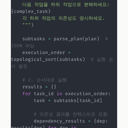
    다음 작업을 하위 작업으로 분해하세요: 
{
complex_task
}
    각 하위 작업의 의존성도 명시하세요.

    """
)
    subtasks 
=
 parse_plan
(
plan
)
# 
JSON 파싱
    execution_order 
=
topological_sort
(
subtasks
)
# 실행 순
서 결정
# 2. 순서대로 실행
    results 
=
{
}
for
 task_id 
in
 execution_order
:
        task 
=
 subtasks
[
task_id
]
# 의존성 결과를 컨텍스트로 포함
        dependency_results 
=
{
dep
:
results
[
dep
]
for
 dep 
in