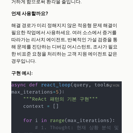
거하게 함으로써 환각을 줄입니다.
언제 사용할까요?
해결 경로가 미리 정해지지 않은 적응형 문제 해결이
필요한 작업에서 사용하세요. 여러 소스에서 증거를
따라가는 리서치 에이전트, 반복적인 가설 검증을 통
해 문제를 진단하는 디버깅 어시스턴트, 조사가 필요
한 비표준 요청을 처리하는 고객 지원 에이전트 같은
경우입니다.
구현 예시:
async
def
react_loop
(
query
,
 tools
,
max_iterations
=
5
)
:
"""ReAct 패턴의 기본 구현"""
    context 
=
[
]
for
 i 
in
range
(
max_iterations
)
:
# 1. Thought: 현재 상황 분석 및 