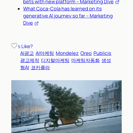
bets with new platform – Marketing Dive
What Coca-Cola has learned on its
generative AI journey so far – Marketing
Dive
Like?
5
AI광고
AI마케팅
Mondelez
Oreo
Publicis
광고제작
디지털마케팅
마케팅자동화
생성
형AI
코카콜라