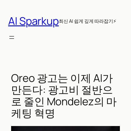
콘
텐
AI Sparkup
츠
최신 AI 쉽게 깊게 따라잡기⚡
로
바
로
가
기
Oreo 광고는 이제 AI가
만든다: 광고비 절반으
로 줄인 Mondelez의 마
케팅 혁명