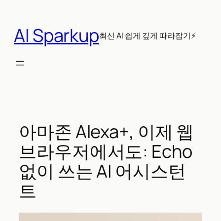
콘
텐
AI Sparkup
츠
최신 AI 쉽게 깊게 따라잡기⚡
로
바
로
가
기
아마존 Alexa+, 이제 웹
브라우저에서도: Echo
없이 쓰는 AI 어시스턴
트