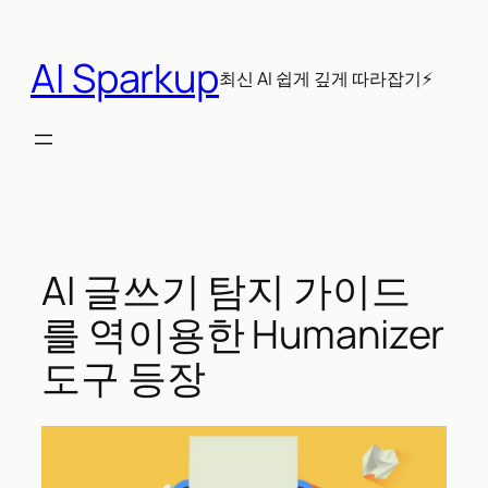
콘
텐
AI Sparkup
츠
최신 AI 쉽게 깊게 따라잡기⚡
로
바
로
가
기
AI 글쓰기 탐지 가이드
를 역이용한 Humanizer
도구 등장