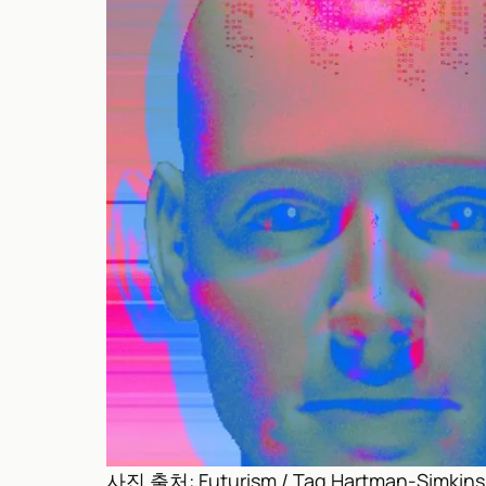
사진 출처: Futurism / Tag Hartman-Simkins