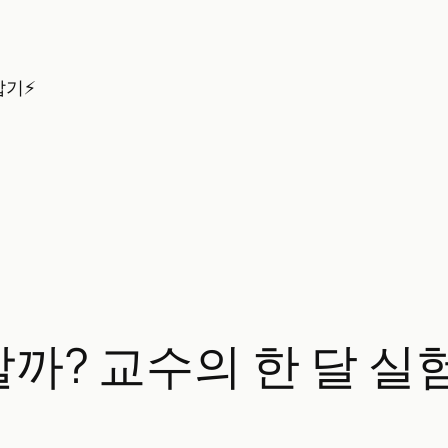
잡기⚡
할까? 교수의 한 달 실