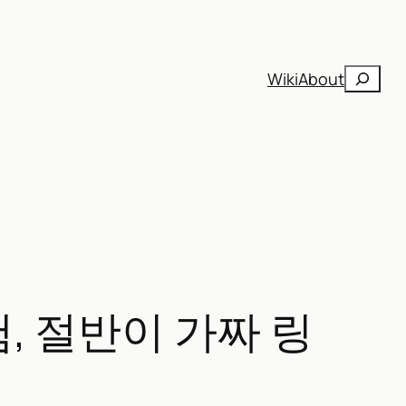
검
Wiki
About
색
험, 절반이 가짜 링