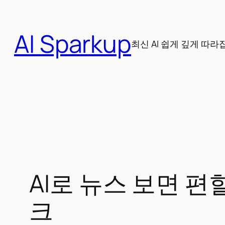
콘
텐
AI Sparkup
츠
최신 AI 쉽게 깊게 따라
로
바
로
가
기
AI로 뉴스 보면 편
크