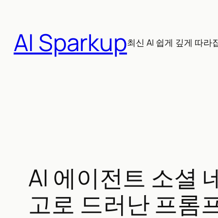
콘
텐
AI Sparkup
츠
최신 AI 쉽게 깊게 따라
로
바
로
가
기
AI 에이전트 소셜 네트
고로 드러난 프롬프