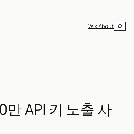
검
Wiki
About
색
0만 API 키 노출 사