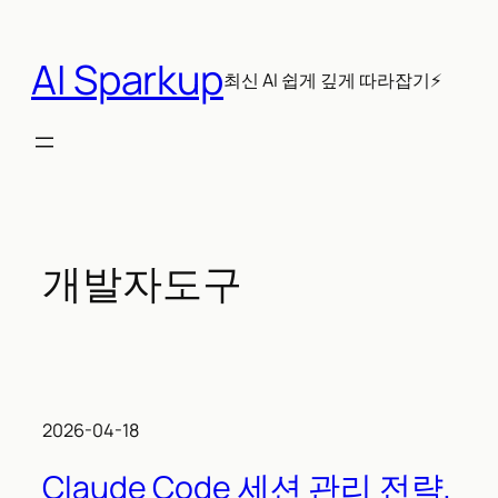
콘
텐
AI Sparkup
츠
최신 AI 쉽게 깊게 따라잡기⚡
로
바
로
가
기
개발자도구
2026-04-18
Claude Code 세션 관리 전략,