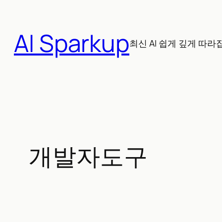
콘
텐
AI Sparkup
츠
최신 AI 쉽게 깊게 따라
로
바
로
가
기
개발자도구