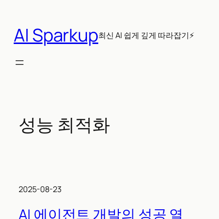
콘
텐
AI Sparkup
츠
최신 AI 쉽게 깊게 따라잡기⚡
로
바
로
가
기
성능 최적화
2025-08-23
AI 에이전트 개발의 성공 열