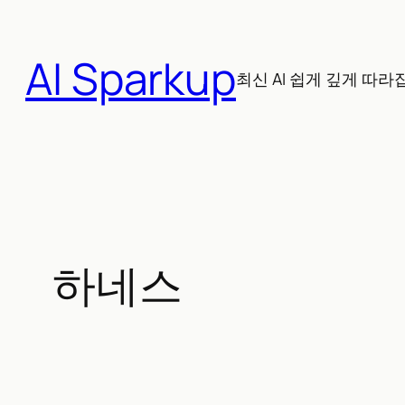
콘
텐
AI Sparkup
츠
최신 AI 쉽게 깊게 따라
로
바
로
가
기
하네스