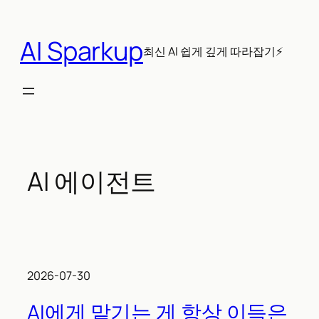
콘
텐
AI Sparkup
츠
최신 AI 쉽게 깊게 따라잡기⚡
로
바
로
가
기
AI 에이전트
2026-07-30
AI에게 맡기는 게 항상 이득은